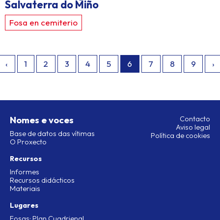
Salvaterra do Miño
Fosa en cemiterio
‹
1
2
3
4
5
6
7
8
9
›
Nomes e voces
Contacto
Aviso legal
Base de datos das vítimas
Política de cookies
O Proxecto
Recursos
Informes
Recursos didácticos
Materiais
Lugares
Fosas: Plan Cuadrienal