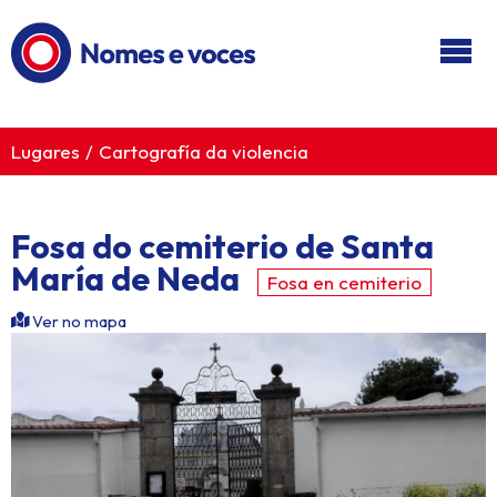
Ir ao contido principal
Lugares
Cartografía da violencia
Fosa do cemiterio de Santa
María de Neda
Fosa en cemiterio
Ver no mapa