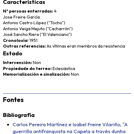
Características
Nº persoas enterradas
4
Jose Freire García
Antonio Castro López ("Tocho")
Antonio Veiga Mejuto ("Cacharrón")
José Sancho Riera ("El Valenciano")
Cronoloxía
1951
Outras referencias
As vítimas eran membros da resistencia
Estado
Intervención
Non
Propiedade do terreo
Eclesiástica
Memorialización e sinalización
Non
Fontes
Bibliografía
Carlos Pereira Martínez e Isabel Freire Vilariño, "A
guerrilla antifranquista na Capela a través dunha