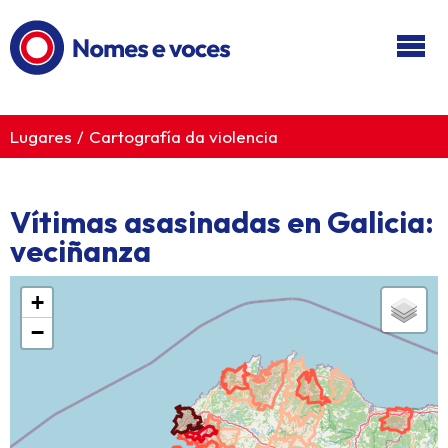
Ir ao contido principal
Lugares
Cartografía da violencia
Vítimas asasinadas en Galicia:
veciñanza
+
−