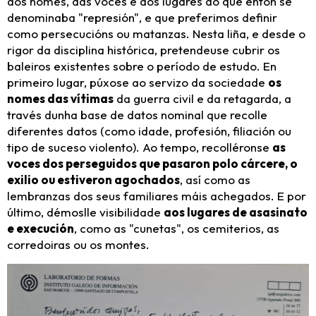
dos nomes, das voces e dos lugares do que entón se
denominaba "represión", e que preferimos definir
como persecucións ou matanzas. Nesta liña, e desde o
rigor da disciplina histórica, pretendeuse cubrir os
baleiros existentes sobre o período de estudo. En
primeiro lugar, púxose ao servizo da sociedade
os
nomes das vítimas
da guerra civil e da retagarda, a
través dunha base de datos nominal que recolle
diferentes datos (como idade, profesión, filiación ou
tipo de suceso violento). Ao tempo, recolléronse
as
voces dos perseguidos que pasaron polo cárcere, o
exilio ou estiveron agochados
, así como as
lembranzas dos seus familiares máis achegados. E por
último, démoslle visibilidade
a
os lugares de asasinato
e execución
, como as "cunetas", os cemiterios, as
corredoiras ou os montes.