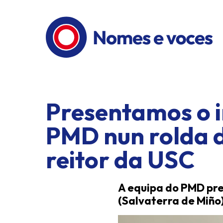
Ir ao contido principal
Presentamos o in
PMD nun rolda d
reitor da USC
A equipa do PMD prep
(Salvaterra de Miño