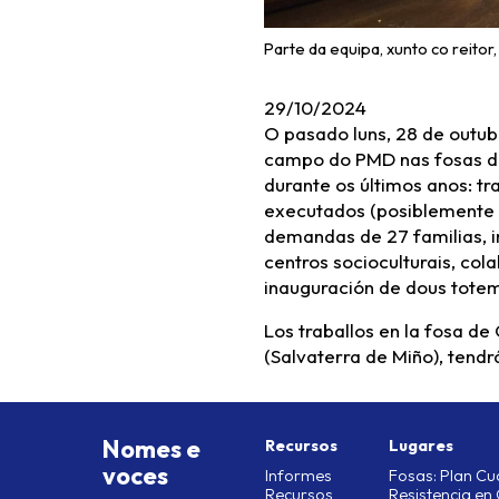
Parte da equipa, xunto co reitor
29/10/2024
O pasado luns, 28 de outubr
campo do PMD nas fosas de 
durante os últimos anos: tr
executados (posiblemente 7
demandas de 27 familias, i
centros socioculturais, co
inauguración de dous totem
Los traballos en la fosa d
(Salvaterra de Miño), tendr
Nomes e
Recursos
Lugares
voces
Informes
Fosas: Plan Cu
Recursos
Resistencia en 