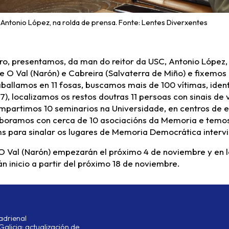
, Antonio López, na rolda de prensa. Fonte: Lentes Diverxentes
o, presentamos, da man do reitor da USC, Antonio López, o
O Val (Narón) e Cabreira (Salvaterra de Miño) e fixemos 
aballamos en 11 fosas, buscamos mais de 100 vítimas, iden
), localizamos os restos doutras 11 persoas con sinais de
mpartimos 10 seminarios na Universidade, en centros de 
laboramos con cerca de 10 asociacións da Memoria e temos
s para sinalar os lugares de Memoria Democrática intervi
e O Val (Narón) empezarán el próximo 4 de noviembre y en 
án inicio a partir del próximo 18 de noviembre.
adrienal
Galicia: actualización de