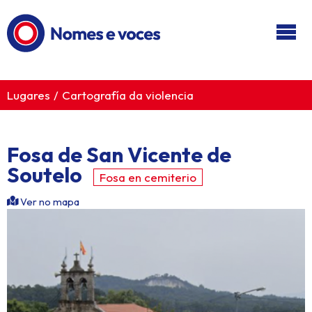
Ir ao contido principal
Lugares
Cartografía da violencia
Fosa de San Vicente de
Soutelo
Fosa en cemiterio
Ver no mapa