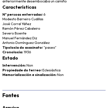
anteriormente desembocaba un camiño
Características
Nº persoas enterradas
6
Modesto Barreiro Cudillas
José Corral Yáñez
Ramón Pérez Cabaleiro
Severo Boente
Manuel Fernández Diz
Antonio Domínguez González
Tipoloxía do asasinato
"paseo"
Cronoloxía
1936
Estado
Intervención
Non
Propiedade do terreo
Eclesiástica
Memorialización e sinalización
Non
Fontes
Arquivo