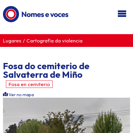
Ir ao contido principal
Lugares
Cartografía da violencia
Fosa do cemiterio de
Salvaterra de Miño
Fosa en cemiterio
Ver no mapa