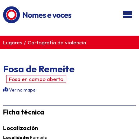
Ir ao contido principal
Lugares
Cartografía da violencia
Fosa de Remeite
Fosa en campo aberto
Ver no mapa
Ficha técnica
Localización
Localidade
Remeite