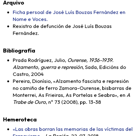
Arquivo
Ficha persoal de José Luís Bouzas Fernández en
Nome e Voces.
Rexistro de defunción de José Luís Bouzas
Fernández.
Bibliografía
Prada Rodríguez, Julio,
Ourense, 1936-1939.
Alzamento, guerra e represión
, Sada, Edicións do
Castro, 2004
Pereira, Dionísio, «Alzamento fascista e represión
no camiño de ferro Zamora-Ourense, bisbarras de
Monterrei, As Frieiras, As Portelas e Seabra», en
A
Trabe de Ouro
, nº 73 (2008), pp. 13-38
Hemeroteca
«Las obras borran las memorias de las víctimas del
Franquismo».
La Región,
22-07-2018.