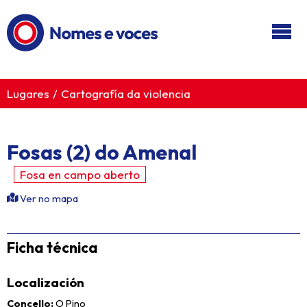
Ir ao contido principal
Lugares
Cartografía da violencia
Fosas (2) do Amenal
Fosa en campo aberto
Ver no mapa
Ficha técnica
Localización
Concello
O Pino