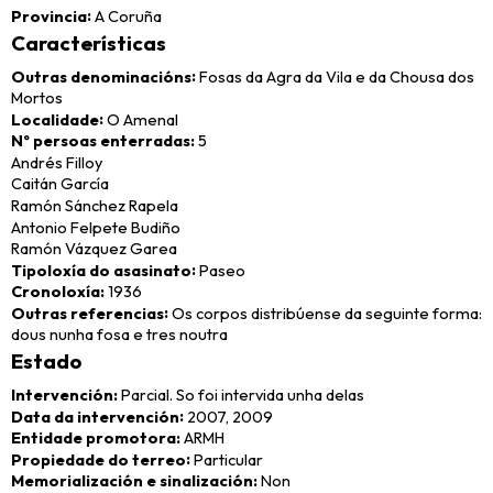
Provincia
A Coruña
Características
Outras denominacións
Fosas da Agra da Vila e da Chousa dos
Mortos
Localidade
O Amenal
Nº persoas enterradas
5
Andrés Filloy
Caitán García
Ramón Sánchez Rapela
Antonio Felpete Budiño
Ramón Vázquez Garea
Tipoloxía do asasinato
Paseo
Cronoloxía
1936
Outras referencias
Os corpos distribúense da seguinte forma:
dous nunha fosa e tres noutra
Estado
Intervención
Parcial. So foi intervida unha delas
Data da intervención
2007, 2009
Entidade promotora
ARMH
Propiedade do terreo
Particular
Memorialización e sinalización
Non