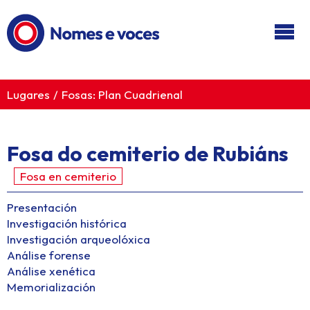
Ir ao contido principal
Lugares
Fosas: Plan Cuadrienal
Fosa do cemiterio de Rubiáns
Fosa en cemiterio
Presentación
Investigación histórica
Investigación arqueolóxica
Análise forense
Análise xenética
Memorialización