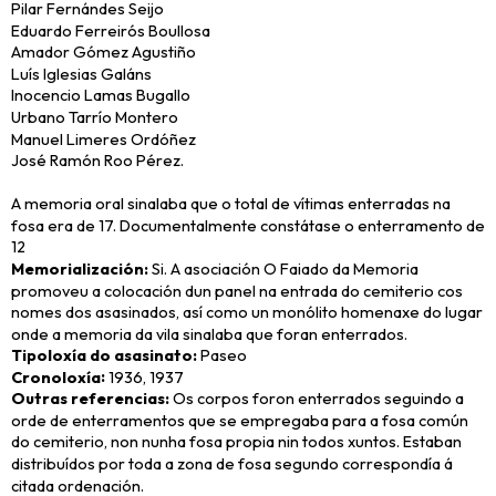
Pilar Fernándes Seijo
Eduardo Ferreirós Boullosa
Amador Gómez Agustiño
Luís Iglesias Galáns
Inocencio Lamas Bugallo
Urbano Tarrío Montero
Manuel Limeres Ordóñez
José Ramón Roo Pérez.
A memoria oral sinalaba que o total de vítimas enterradas na
fosa era de 17. Documentalmente constátase o enterramento de
12
Memorialización
Si. A asociación O Faiado da Memoria
promoveu a colocación dun panel na entrada do cemiterio cos
nomes dos asasinados, así como un monólito homenaxe do lugar
onde a memoria da vila sinalaba que foran enterrados.
Tipoloxía do asasinato
Paseo
Cronoloxía
1936, 1937
Outras referencias
Os corpos foron enterrados seguindo a
orde de enterramentos que se empregaba para a fosa común
do cemiterio, non nunha fosa propia nin todos xuntos. Estaban
distribuídos por toda a zona de fosa segundo correspondía á
citada ordenación.