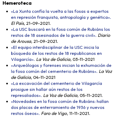
Hemeroteca
«La Xunta confía la vuelta a las fosas a expertos
en represión franquista, antropología y genética».
El País,
21-09-2021.
«La USC buscará en la fosa común de Rubiáns los
restos de 18 asesinados de la guerra civil».
Diario
de Arousa,
21-09-2021.
«El equipo interdisciplinar de la USC inicia la
búsqueda de los restos de 18 republicanos en
Vilagarcía».
La Voz de Galicia,
03-11-2021
«Arqueólogos y forenses inician la exhumación de
la fosa común del cementerio de Rubiáns».
La Voz
de Galicia,
04-11-2021
«La excavación del cementerio de Vilagarcía
prosigue sin hallar aún restos de los
represaliados».
La Voz de Galicia,
05-11-2021.
«Novedades en la fosa común de Rubiáns: hallan
dos placas de enterramiento de 1936 y nuevos
restos óseos».
Faro de Vigo,
11-11-2021.