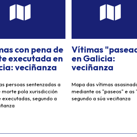
mas con pena de
Vítimas "pasea
e executada en
en Galicia:
cia: veciñanza
veciñanza
s persoas sentenzadas a
Mapa das vítimas asasinad
 morte pola xurisdicción
mediante os "paseos" e as 
 e executadas, segundo a
segundo a súa veciñanza
iñanza