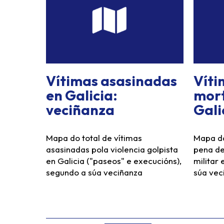
Vítimas asasinadas
Víti
en Galicia:
mort
veciñanza
Gali
Mapa do total de vítimas
Mapa da
asasinadas pola violencia golpista
pena de
en Galicia ("paseos" e execucións),
militar
segundo a súa veciñanza
súa vec