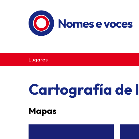
Ir ao contido principal
Lugares
Cartografía de l
Mapas