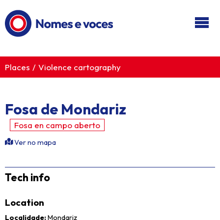
Ir ao contido principal
Places
Violence cartography
Fosa de Mondariz
Fosa en campo aberto
Ver no mapa
Tech info
Location
Localidade
Mondariz