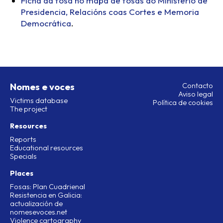
Ficha da fosa no mapa de fosas do Ministerio de
Presidencia, Relacións coas Cortes e Memoria
Democrática
.
Nomes e voces
Contacto
Aviso legal
Victims database
Política de cookies
The project
Resources
Reports
Educational resources
Specials
Places
Fosas: Plan Cuadrienal
Resistencia en Galicia:
actualización de
nomesevoces.net
Violence cartography